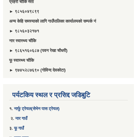
प्रहरी चौकि मेता
► ९८५६०४९८९९
अन्य केहि समस्याको लागि गाउँपालिका कार्यालयको सम्पर्क नं
► ९८५६०३२१७१
नार स्वास्थ्य चौकि
► ९८६५१६०६८७ (पवन रेखा चौधरी)
फू स्वास्थ्य चौकि
► ९७४५२८७६९० (गोविन्द देवकोटा)
पर्यटकिय स्थल र प्रसिद्द जडिबुटि
१.
नार्फु ट्रेयल(सेभेन पास ट्रेयल)
२.
नार गाउँ
३.
फू गाउँ