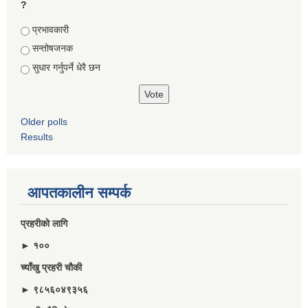
?
Choices
प्रभावकारी
सन्तोषजनक
सुधार गर्नुपर्ने धेरै छन
Older polls
Results
आपतकालीन सम्पर्क
प्रहरीकाे लागि
► १००
च्याँखु प्रहरी चाैकी
► ९८५६०४९३५६