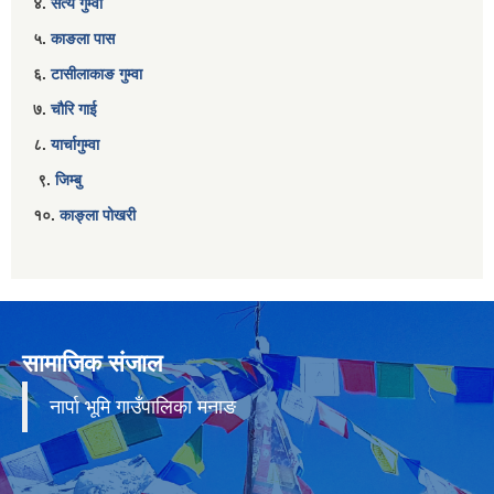
४.
सत्य गुम्वा
५.
काङला पास
६.
टासीलाकाङ गुम्वा
७.
चौरि गाई
८.
यार्चागुम्वा
९.
जिम्बु
१०.
काङ्ला पोखरी
सामाजिक संजाल
नार्पा भूमि गाउँपालिका मनाङ