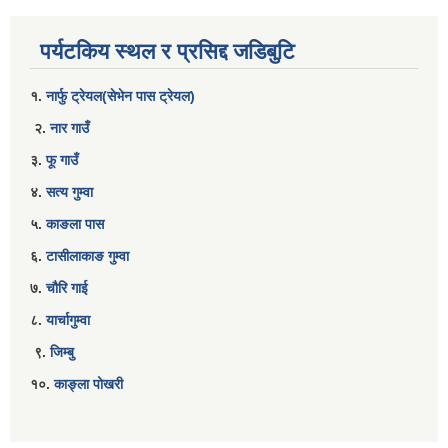
पर्यटकिय स्थल र प्रसिद्द जडिबुटि
१.
नार्फु ट्रेयल(सेभेन पास ट्रेयल)
२.
नार गाउँ
३.
फू गाउँ
४.
सत्य गुम्वा
५.
काङला पास
६.
टासीलाकाङ गुम्वा
७.
चौरि गाई
८.
यार्चागुम्वा
९.
जिम्बु
१०.
काङ्ला पोखरी