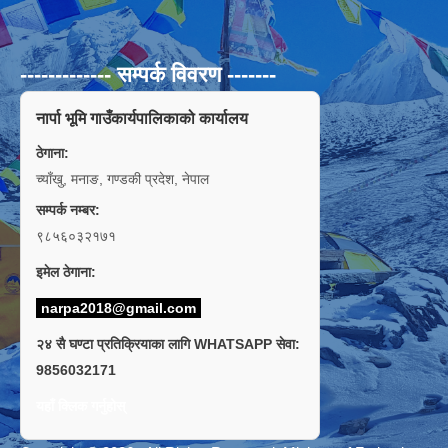
------------- सम्पर्क विवरण -------
नार्पा भूमि गाउँकार्यपालिकाको कार्यालय
ठेगाना:
च्याँखु, मनाङ, गण्डकी प्रदेश, नेपाल
सम्पर्क नम्बर:
९८५६०३२१७१
इमेल ठेगाना:
narpa2018@gmail.com
२४ सै घण्टा प्रतिक्रियाका लागि WHATSAPP सेवा:
9856032171
यहाँ क्लिक गर्नुहोस्