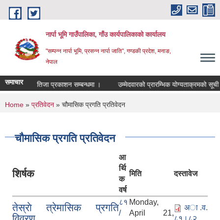
Skip to main content
नार्पा भूमि गाउँपालिका, गाँउ कार्यपालिकाको कार्यालय
"सम्पन्न नार्पा भूमि, प्रसन्न नार्पा जाति", गण्डकी प्रदेश, मनाङ,
नेपाल
समाचार
ा !!!
नतिजा प्रकाशन सम्बन्धमा ।
उम्मेदवारको प्रारम्भिक योग्यताक्रमको सूची स
You are here
Home
»
प्रतिवेदन
» चौमासिक प्रगति प्रतिवेदन
चौमासिक प्रगति प्रतिवेदन
आ
र्थि
शिर्षक
मिति
दस्तावेज
क
वर्ष
८१
Monday,
तेस्राे त्रेमासिक प्रगति
अा .व.
/
April 21,
विवरण
८१।८२