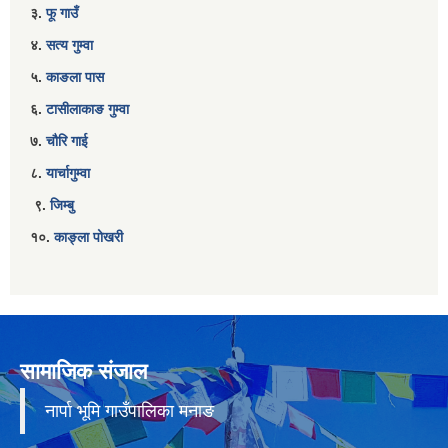
३.
फू गाउँ
४.
सत्य गुम्वा
५.
काङला पास
६.
टासीलाकाङ गुम्वा
७.
चौरि गाई
८.
यार्चागुम्वा
९.
जिम्बु
१०.
काङ्ला पोखरी
सामाजिक संजाल
नार्पा भूमि गाउँपालिका मनाङ