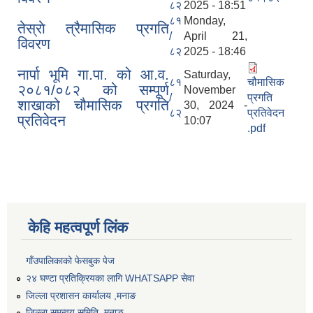
८२
2025 - 18:51
८१
Monday,
तेस्राे त्रैमासिक प्रगति
नार्पा भूमि गा.पा. को आ.व. २०८१/०८२ को सम्पूर्ण शाखाको चौमासिक प्रगति प्रतिवेदन
/
April 21,
विवरण
८२
2025 - 18:46
नार्पा भूमि गा.पा. को आ.व.
Saturday,
८१
चौमासिक
२०८१/०८२ को सम्पूर्ण
November
/
प्रगति
शाखाको चौमासिक प्रगति
30, 2024 -
८२
प्रतिवेदन
प्रतिवेदन
10:07
.pdf
केहि महत्वपूर्ण लिंक
गाँउपालिकाको फेसबुक पेज
२४ घण्टा प्रतिक्रियका लागि WHATSAPP सेवा
जिल्ला प्रशासन कार्यालय ,मनाङ
जिल्ला समन्वय समिति ,मनाङ