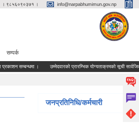
 । ९८५६०९०३७१ ।
info@narpabhumimun.gov.np
सम्पर्क
ाशन सम्बन्धमा ।
उम्मेदवारको प्रारम्भिक योग्यताक्रमको सूची सार्वजिक गर
जनप्रतिनिधि/कर्मचारी