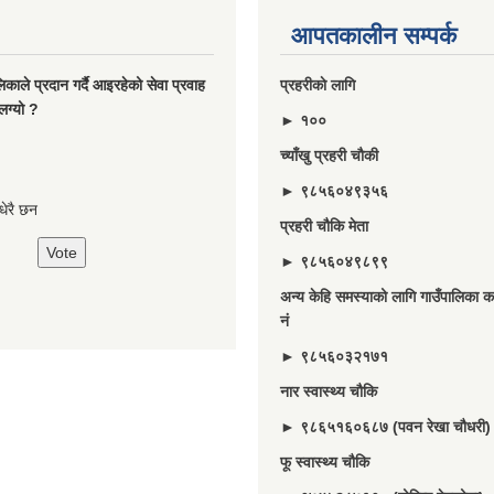
आपतकालीन सम्पर्क
ालिकाले प्रदान गर्दै आइरहेको सेवा प्रवाह
प्रहरीकाे लागि
लग्यो ?
► १००
च्याँखु प्रहरी चाैकी
► ९८५६०४९३५६
े धेरै छन
प्रहरी चौकि मेता
► ९८५६०४९८९९
अन्य केहि समस्याको लागि गाउँपालिका का
नं
► ९८५६०३२१७१
नार स्वास्थ्य चौकि
► ९८६५१६०६८७ (पवन रेखा चौधरी)
फू स्वास्थ्य चौकि