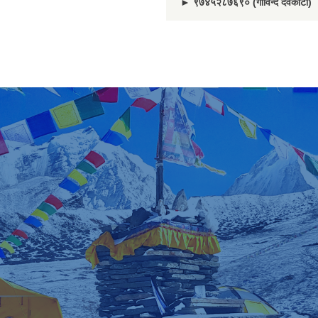
► ९७४५२८७६९० (गोविन्द देवकोटा)