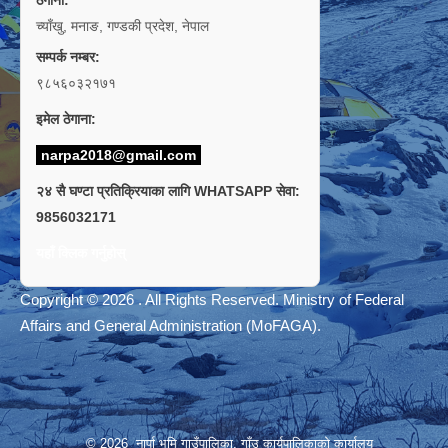
च्याँखु, मनाङ, गण्डकी प्रदेश, नेपाल
सम्पर्क नम्बर:
९८५६०३२१७१
इमेल ठेगाना:
narpa2018@gmail.com
२४ सै घण्टा प्रतिक्रियाका लागि WHATSAPP सेवा:
9856032171
यहाँ क्लिक गर्नुहोस्
Copyright © 2026 . All Rights Reserved. Ministry of Federal
Affairs and General Administration (MoFAGA).
© 2026 नार्पा भूमि गाउँपालिका, गाँउ कार्यपालिकाको कार्यालय