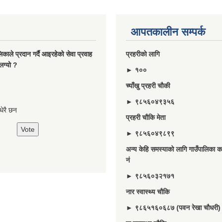
आपतकालीन सम्पर्क
ालिकाले प्रदान गर्दै आइरहेको सेवा प्रवाह
प्रहरीकाे लागि
लग्यो ?
► १००
च्याँखु प्रहरी चाैकी
► ९८५६०४९३५६
े धेरै छन
प्रहरी चौकि मेता
► ९८५६०४९८९९
अन्य केहि समस्याको लागि गाउँपालिका का
नं
► ९८५६०३२१७१
नार स्वास्थ्य चौकि
► ९८६५१६०६८७ (पवन रेखा चौधरी)