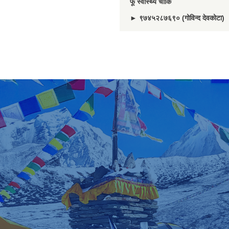
फू स्वास्थ्य चौकि
► ९७४५२८७६९० (गोविन्द देवकोटा)