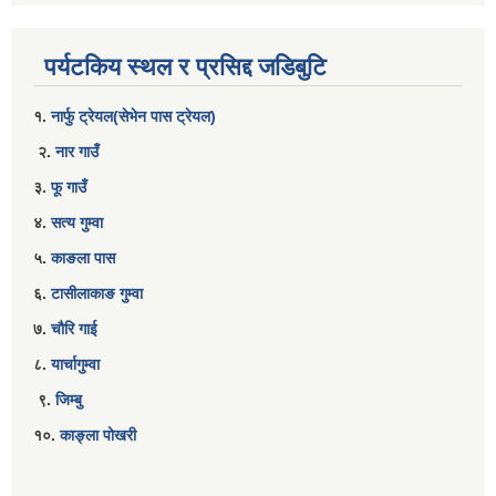
पर्यटकिय स्थल र प्रसिद्द जडिबुटि
१.
नार्फु ट्रेयल(सेभेन पास ट्रेयल)
२.
नार गाउँ
३.
फू गाउँ
४.
सत्य गुम्वा
५.
काङला पास
६.
टासीलाकाङ गुम्वा
७.
चौरि गाई
८.
यार्चागुम्वा
९.
जिम्बु
१०.
काङ्ला पोखरी