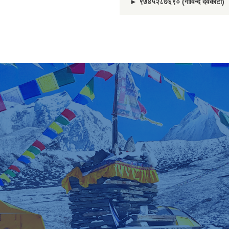
► ९७४५२८७६९० (गोविन्द देवकोटा)