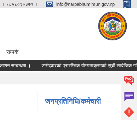
 । ९८५६०९०३७१ ।
info@narpabhumimun.gov.np
सम्पर्क
सम्बन्धमा ।
उम्मेदवारको प्रारम्भिक योग्यताक्रमको सूची सार्वजिक गरिएको 
जनप्रतिनिधि/कर्मचारी