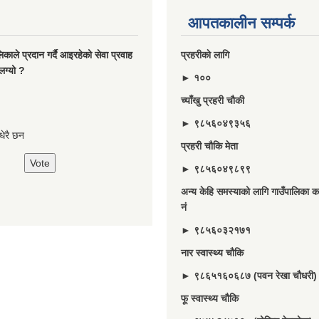
आपतकालीन सम्पर्क
ालिकाले प्रदान गर्दै आइरहेको सेवा प्रवाह
प्रहरीकाे लागि
लग्यो ?
► १००
च्याँखु प्रहरी चाैकी
► ९८५६०४९३५६
े धेरै छन
प्रहरी चौकि मेता
► ९८५६०४९८९९
अन्य केहि समस्याको लागि गाउँपालिका का
नं
► ९८५६०३२१७१
नार स्वास्थ्य चौकि
► ९८६५१६०६८७ (पवन रेखा चौधरी)
फू स्वास्थ्य चौकि