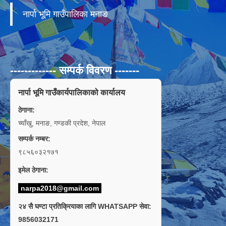
नार्पा भूमि गाउँपालिका मनाङ
------------- सम्पर्क विवरण -------
नार्पा भूमि गाउँकार्यपालिकाको कार्यालय
ठेगाना:
च्याँखु, मनाङ, गण्डकी प्रदेश, नेपाल
सम्पर्क नम्बर:
९८५६०३२१७१
इमेल ठेगाना:
narpa2018@gmail.com
२४ सै घण्टा प्रतिक्रियाका लागि WHATSAPP सेवा:
9856032171