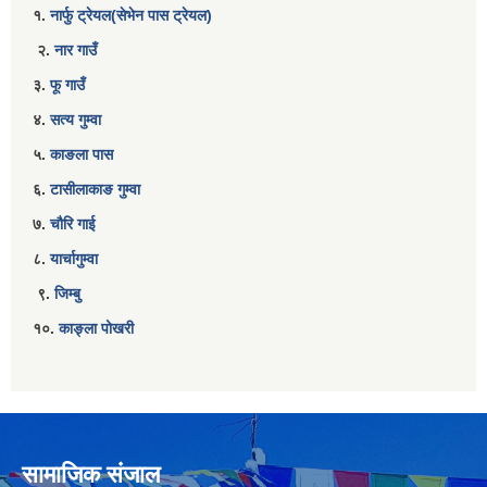
१.
नार्फु ट्रेयल(सेभेन पास ट्रेयल)
२.
नार गाउँ
३.
फू गाउँ
४.
सत्य गुम्वा
५.
काङला पास
६.
टासीलाकाङ गुम्वा
७.
चौरि गाई
८.
यार्चागुम्वा
९.
जिम्बु
१०.
काङ्ला पोखरी
सामाजिक संजाल