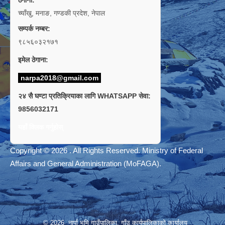
च्याँखु, मनाङ, गण्डकी प्रदेश, नेपाल
सम्पर्क नम्बर:
९८५६०३२१७१
इमेल ठेगाना:
narpa2018@gmail.com
२४ सै घण्टा प्रतिक्रियाका लागि WHATSAPP सेवा:
9856032171
यहाँ क्लिक गर्नुहोस्
Copyright © 2026 . All Rights Reserved. Ministry of Federal
Affairs and General Administration (MoFAGA).
© 2026 नार्पा भूमि गाउँपालिका, गाँउ कार्यपालिकाको कार्यालय