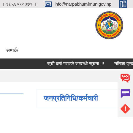
 । ९८५६०९०३७१ ।
info@narpabhumimun.gov.np
सम्पर्क
सूची दर्ता गराउने सम्बन्धी सूचना !!!
नतिजा प्रकाशन स
जनप्रतिनिधि/कर्मचारी