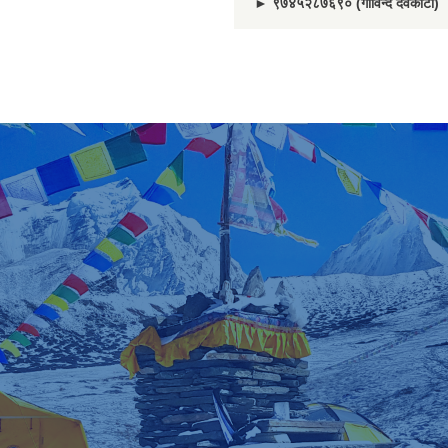
► ९७४५२८७६९० (गोविन्द देवकोटा)