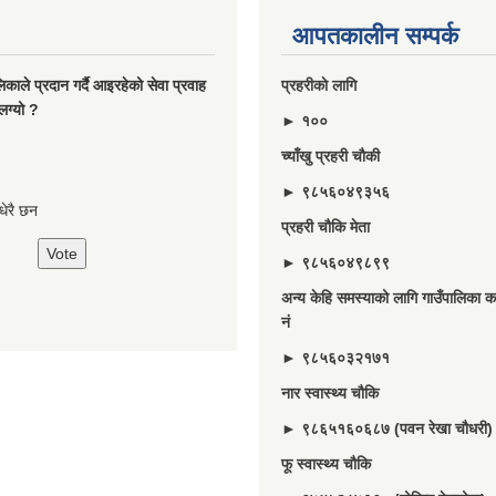
आपतकालीन सम्पर्क
ालिकाले प्रदान गर्दै आइरहेको सेवा प्रवाह
प्रहरीकाे लागि
लग्यो ?
► १००
च्याँखु प्रहरी चाैकी
► ९८५६०४९३५६
े धेरै छन
प्रहरी चौकि मेता
► ९८५६०४९८९९
अन्य केहि समस्याको लागि गाउँपालिका का
नं
► ९८५६०३२१७१
नार स्वास्थ्य चौकि
► ९८६५१६०६८७ (पवन रेखा चौधरी)
फू स्वास्थ्य चौकि