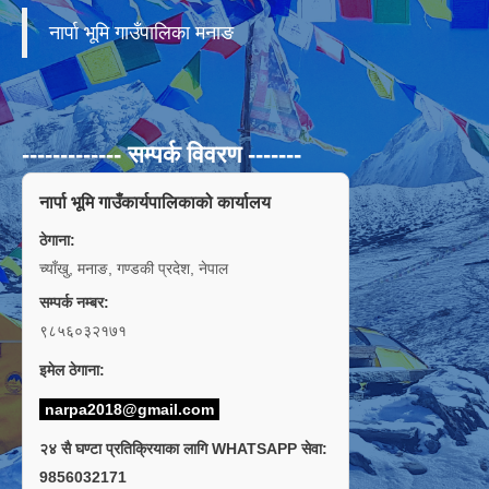
नार्पा भूमि गाउँपालिका मनाङ
------------- सम्पर्क विवरण -------
नार्पा भूमि गाउँकार्यपालिकाको कार्यालय
ठेगाना:
च्याँखु, मनाङ, गण्डकी प्रदेश, नेपाल
सम्पर्क नम्बर:
९८५६०३२१७१
इमेल ठेगाना:
narpa2018@gmail.com
२४ सै घण्टा प्रतिक्रियाका लागि WHATSAPP सेवा:
9856032171