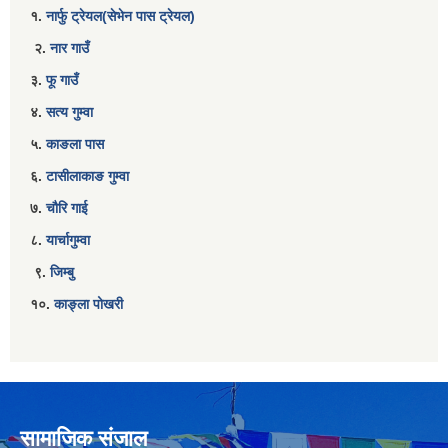
१.
नार्फु ट्रेयल(सेभेन पास ट्रेयल)
२.
नार गाउँ
३.
फू गाउँ
४.
सत्य गुम्वा
५.
काङला पास
६.
टासीलाकाङ गुम्वा
७.
चौरि गाई
८.
यार्चागुम्वा
९.
जिम्बु
१०.
काङ्ला पोखरी
सामाजिक संजाल