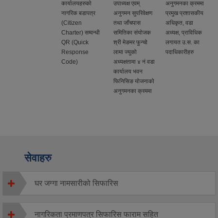
कार्यालयहरुको
उपाध्यक्ष एवम्
अनुगमनका क्रममा
नागरिक बडापत्र
अनुगमन सुपरिवेक्षण
प्रमुख प्रशासकीय
(Citizen
तथा जाँचपास
अधिकृत, वडा
Charter) सम्वन्धी
समितिका संयोजक
अध्यक्ष, प्राविधिक
QR (Quick
श्री मेङमर फुन्चो
लगायत उ.स. का
Response
लामा ज्युको
पदाधिकारीहरु
Code)
अध्यक्षतामा ४ नं वडा
कार्यालय भवन
फिनिसिङ योजनाको
अनुगमनका क्रममा
सेवाहरु
घर जग्गा नामसारीको सिफारिस
नागरिकता प्रमाणपत्र सिफारिस फाराम सहित