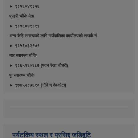
► ९८५६०४९३५६
प्रहरी चौकि मेता
► ९८५६०४९८९९
अन्य केहि समस्याको लागि गाउँपालिका कार्यालयको सम्पर्क नं
► ९८५६०३२१७१
नार स्वास्थ्य चौकि
► ९८६५१६०६८७ (पवन रेखा चौधरी)
फू स्वास्थ्य चौकि
► ९७४५२८७६९० (गोविन्द देवकोटा)
पर्यटकिय स्थल र प्रसिद्द जडिबुटि