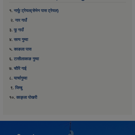
१.
नार्फु ट्रेयल(सेभेन पास ट्रेयल)
२.
नार गाउँ
३.
फू गाउँ
४.
सत्य गुम्वा
५.
काङला पास
६.
टासीलाकाङ गुम्वा
७.
चौरि गाई
८.
यार्चागुम्वा
९.
जिम्बु
१०.
काङ्ला पोखरी