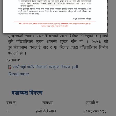
नार्पा भूमि गाँउपालिका एउटा अत्यन्तै सुन्दर गाँउ हो । २०७३ को
पुनःसंरचनामा यसलाई नार र फु मिलाइ एउटा गाँउपालिका निर्माण
गरिएको हो । यो गाँउलाई सन २००३ देखि पर्यटकको लागि खोलिएको
थियो । यो गाँउ चिनको नजिक पर्ने भएको र खम्पाहरुले यसलाई आफनो
कार्यक्षेत्र बनाएको पाइन्छ । यहाँ हिमालको सुन्दरता र करीब ११ हजार
फीटको उचाइमा बसेको मानव बस्ती, उत्पादन र मानब जीवन संचालनको
सून्दरताको समागम स्थलनै यसको खास बिशेषता भेटिएको छ ।नार्पा
भूमि गाँउपालिका एउटा अत्यन्तै शुन्दर गाँउ हो । २०७३ को
पुनःसंरचनामा यसलाई नार र फू मिलाइ एउटा गाँउपालिका निर्माण
गरिएको हो ।
दस्तावेज:
नार्पा भूमी गाउँपालिकाको बस्तुगत विवरण .pdf
Read more
about सङ्क्षिप्त परिचय
वडाध्यक्ष विवरण
वडा नं. नामथर सम्पर्क नं.
१ फूर्पा ठेले लामा ९८४३२०५०९३