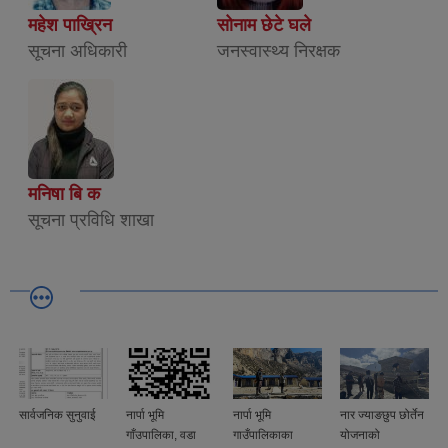
महेश पाख्रिन
सोनाम छेटे घले
सूचना अधिकारी
जनस्वास्थ्य निरक्षक
मनिषा बि क
सूचना प्रविधि शाखा
सार्वजनिक सुनुवाई
नार्पा भूमि
नार्पा भूमि
नार ज्याङछुप छोर्तेन
गाँउपालिका, वडा
गाउँपालिकाका
योजनाको